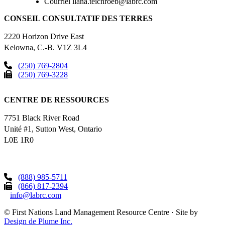
Courriel
llana.teichroeb@labrc.com
CONSEIL CONSULTATIF DES TERRES
2220 Horizon Drive East
Kelowna, C.-B. V1Z 3L4
(250) 769-2804
(250) 769-3228
CENTRE DE RESSOURCES
7751 Black River Road
Unité #1, Sutton West, Ontario
L0E 1R0
(888) 985-5711
(866) 817-2394
info@labrc.com
©
First Nations Land Management Resource Centre
·
Site by
Design de Plume Inc.