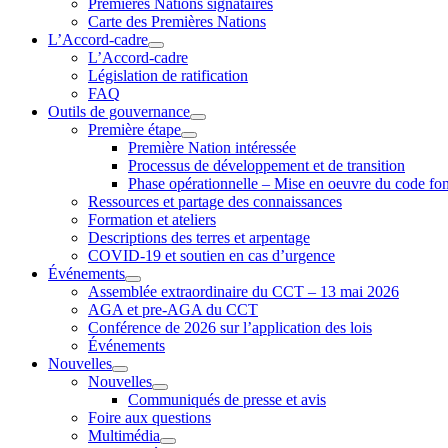
Premières Nations signataires
Carte des Premières Nations
L’Accord-cadre
L’Accord-cadre
Législation de ratification
FAQ
Outils de gouvernance
Première étape
Première Nation intéressée
Processus de développement et de transition
Phase opérationnelle – Mise en oeuvre du code fon
Ressources et partage des connaissances
Formation et ateliers
Descriptions des terres et arpentage
COVID-19 et soutien en cas d’urgence
Événements
Assemblée extraordinaire du CCT – 13 mai 2026
AGA et pre-AGA du CCT
Conférence de 2026 sur l’application des lois
Événements
Nouvelles
Nouvelles
Communiqués de presse et avis
Foire aux questions
Multimédia