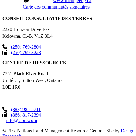
www.mchigeeng.ca
Carte des communautés signataires
CONSEIL CONSULTATIF DES TERRES
2220 Horizon Drive East
Kelowna, C.-B. V1Z 3L4
(250) 769-2804
(250) 769-3228
CENTRE DE RESSOURCES
7751 Black River Road
Unité #1, Sutton West, Ontario
L0E 1R0
(888) 985-5711
(866) 817-2394
info@labrc.com
©
First Nations Land Management Resource Centre
·
Site by
Design 