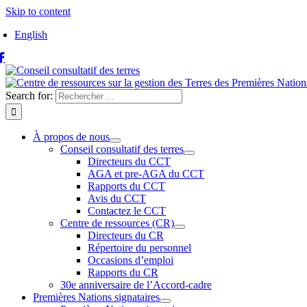
Skip to content
English
Search for:
À propos de nous
Conseil consultatif des terres
Directeurs du CCT
AGA et pre-AGA du CCT
Rapports du CCT
Avis du CCT
Contactez le CCT
Centre de ressources (CR)
Directeurs du CR
Répertoire du personnel
Occasions d’emploi
Rapports du CR
30e anniversaire de l’Accord-cadre
Premières Nations signataires