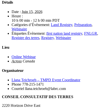
Détails
Date :
Juin 15, 2026
Heure :
10 h 00 min - 12 h 00 min
PDT
Catégories d’Évènement:
Land Registry
,
Préparation
,
Webinaire
Étiquettes Évènement :
first nation land registry
,
FNLGR
,
Registre des terres
,
Registry
,
Webinaire
Lieu
Online Webinar
Across
Canada
Organisateur
Llana Teichroeb – TMPD Event Coordinator
Phone
778-215-1471
Courriel
llana.teichroeb@labrc.com
CONSEIL CONSULTATIF DES TERRES
2220 Horizon Drive East